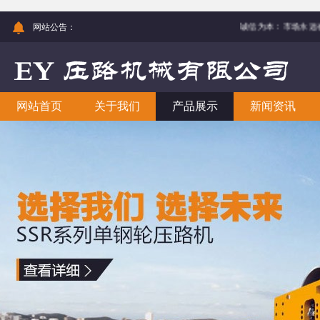
网站公告：
诚信为本：市场永远在
网站首页
关于我们
产品展示
新闻资讯