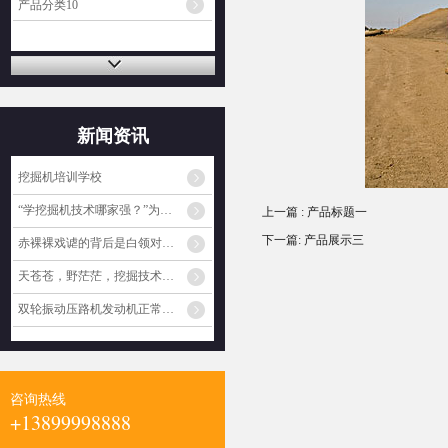
产品分类10
新闻资讯
挖掘机培训学校
“学挖掘机技术哪家强？”为啥火起来了？
上一篇 : 产品标题一
下一篇: 产品展示三
赤裸裸戏谑的背后是白领对蓝领阶层的心理歧视
天苍苍，野茫茫，挖掘技术哪家强？
双轮振动压路机发动机正常工作但振动不工作的原因
咨询热线
+13899998888