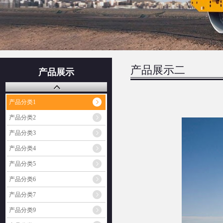
产品展示二
产品展示
产品分类1
产品分类2
产品分类3
产品分类4
产品分类5
产品分类6
产品分类7
产品分类9