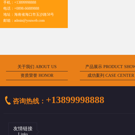
手机：
+13899998888
电话：
+0898-66889888
地址：
海南省海口市玉沙路58号
邮箱：
admin@youweb.com
关于我们 ABOUT US
产品展示 PRODUCT SHO
资质荣誉 HONOR
成功案列 CASE CENTER
+13899998888
咨询热线：
友情链接
Links