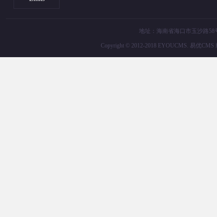
地址：海南省海口市玉沙路58号 电
Copyright © 2012-2018 EYOUCMS. 易优C