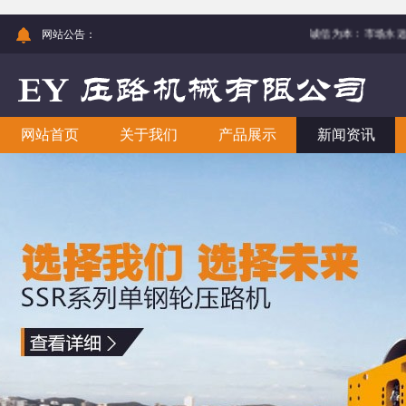
网站公告：
诚信为本：市场永远
网站首页
关于我们
产品展示
新闻资讯