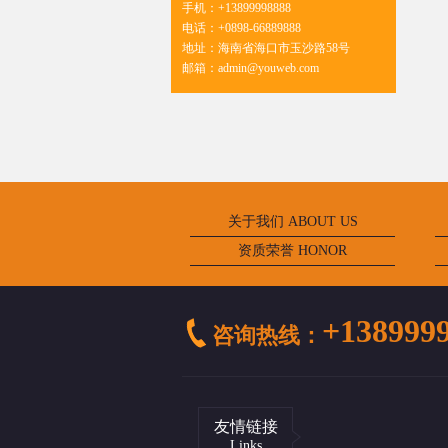
手机：
+13899998888
电话：
+0898-66889888
地址：
海南省海口市玉沙路58号
邮箱：
admin@youweb.com
关于我们 ABOUT US
资质荣誉 HONOR
+138999
咨询热线：
友情链接
Links