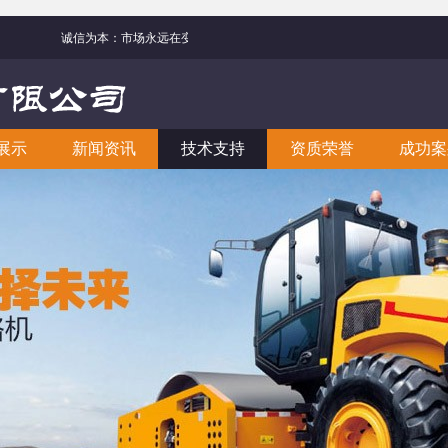
诚信为本：市场永远在变，诚信永远不变。
展示
新闻资讯
技术支持
资质荣誉
成功案