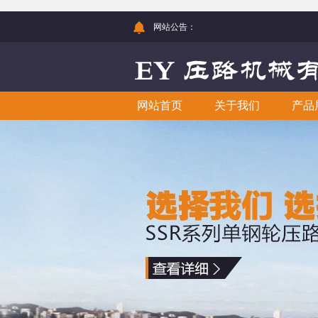
网站公告：
网站首页
关于我们
产品