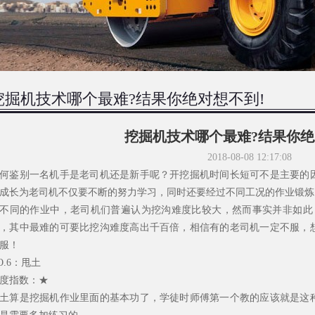
挖掘机技术哪个最难?结果你绝对想不到!
挖掘机技术哪个最难?结果你绝
2018-08-08 12:17:08
何鉴别一名机手是老司机还是新手呢？开挖掘机时间长短可不是主要的
成长为老司机不仅要不断的努力学习，同时还要经过不同工况的作业锻炼
不同的作业中，老司机们普遍认为挖沟难度比较大，然而事实并非如此
，其中最难的可要比挖沟难度高出千百倍，相信有的老司机一定不服，
服！
O.6：甩土
度指数：★
土算是挖掘机作业里面的基本功了，学徒时师傅第一个教的应该就是这